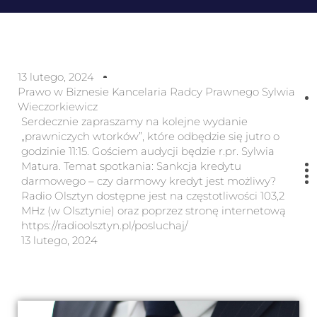
13 lutego, 2024
Prawo w Biznesie Kancelaria Radcy Prawnego Sylwia
Wieczorkiewicz
Serdecznie zapraszamy na kolejne wydanie
„prawniczych wtorków”, które odbędzie się jutro o
godzinie 11:15. Gościem audycji będzie r.pr. Sylwia
Matura. Temat spotkania: Sankcja kredytu
darmowego – czy darmowy kredyt jest możliwy?
Radio Olsztyn dostępne jest na częstotliwości 103,2
MHz (w Olsztynie) oraz poprzez stronę internetową
https://radioolsztyn.pl/posluchaj/
13 lutego, 2024