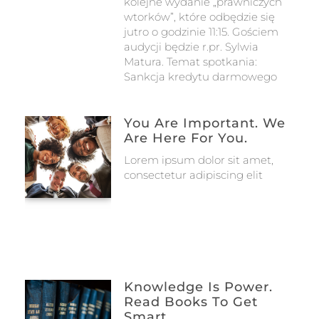
kolejne wydanie „prawniczych
wtorków”, które odbędzie się
jutro o godzinie 11:15. Gościem
audycji będzie r.pr. Sylwia
Matura. Temat spotkania:
Sankcja kredytu darmowego
You Are Important. We
Are Here For You.
Lorem ipsum dolor sit amet,
consectetur adipiscing elit
Knowledge Is Power.
Read Books To Get
Smart.