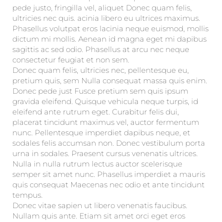
pede justo, fringilla vel, aliquet Donec quam felis,
ultricies nec quis. acinia libero eu ultrices maximus.
Phasellus volutpat eros lacinia neque euismod, mollis
dictum mi mollis. Aenean id magna eget mi dapibus
sagittis ac sed odio. Phasellus at arcu nec neque
consectetur feugiat et non sem.
Donec quam felis, ultricies nec, pellentesque eu,
pretium quis, sem Nulla consequat massa quis enim.
Donec pede just Fusce pretium sem quis ipsum
gravida eleifend. Quisque vehicula neque turpis, id
eleifend ante rutrum eget. Curabitur felis dui,
placerat tincidunt maximus vel, auctor fermentum
nunc. Pellentesque imperdiet dapibus neque, et
sodales felis accumsan non. Donec vestibulum porta
urna in sodales. Praesent cursus venenatis ultrices.
Nulla in nulla rutrum lectus auctor scelerisque
semper sit amet nunc. Phasellus imperdiet a mauris
quis consequat Maecenas nec odio et ante tincidunt
tempus.
Donec vitae sapien ut libero venenatis faucibus.
Nullam quis ante. Etiam sit amet orci eget eros