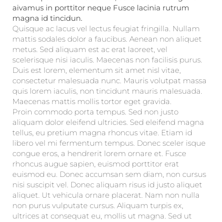
aivamus in porttitor neque Fusce lacinia rutrum
magna id tincidun.
Quisque ac lacus vel lectus feugiat fringilla. Nullam
mattis sodales dolor a faucibus. Aenean non aliquet
metus. Sed aliquam est ac erat laoreet, vel
scelerisque nisi iaculis. Maecenas non facilisis purus.
Duis est lorem, elementum sit amet nisl vitae,
consectetur malesuada nunc. Mauris volutpat massa
quis lorem iaculis, non tincidunt mauris malesuada.
Maecenas mattis mollis tortor eget gravida.
Proin commodo porta tempus. Sed non justo
aliquam dolor eleifend ultricies. Sed eleifend magna
tellus, eu pretium magna rhoncus vitae. Etiam id
libero vel mi fermentum tempus. Donec sceler isque
congue eros, a hendrerit lorem ornare et. Fusce
rhoncus augue sapien, euismod porttitor erat
euismod eu. Donec accumsan sem diam, non cursus
nisi suscipit vel. Donec aliquam risus id justo aliquet
aliquet. Ut vehicula ornare placerat. Nam non nulla
non purus vulputate cursus. Aliquam turpis ex,
ultrices at consequat eu, mollis ut magna. Sed ut