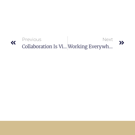
Previous
Next
Collaboration Is Vital For A Successful Workplace
Working Everywhere. Any Time. Any Place.