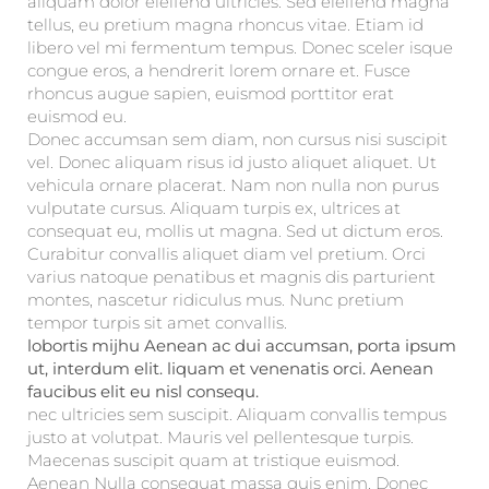
aliquam dolor eleifend ultricies. Sed eleifend magna
tellus, eu pretium magna rhoncus vitae. Etiam id
libero vel mi fermentum tempus. Donec sceler isque
congue eros, a hendrerit lorem ornare et. Fusce
rhoncus augue sapien, euismod porttitor erat
euismod eu.
Donec accumsan sem diam, non cursus nisi suscipit
vel. Donec aliquam risus id justo aliquet aliquet. Ut
vehicula ornare placerat. Nam non nulla non purus
vulputate cursus. Aliquam turpis ex, ultrices at
consequat eu, mollis ut magna. Sed ut dictum eros.
Curabitur convallis aliquet diam vel pretium. Orci
varius natoque penatibus et magnis dis parturient
montes, nascetur ridiculus mus. Nunc pretium
tempor turpis sit amet convallis.
lobortis mijhu Aenean ac dui accumsan, porta ipsum
ut, interdum elit. liquam et venenatis orci. Aenean
faucibus elit eu nisl consequ.
nec ultricies sem suscipit. Aliquam convallis tempus
justo at volutpat. Mauris vel pellentesque turpis.
Maecenas suscipit quam at tristique euismod.
Aenean Nulla consequat massa quis enim. Donec