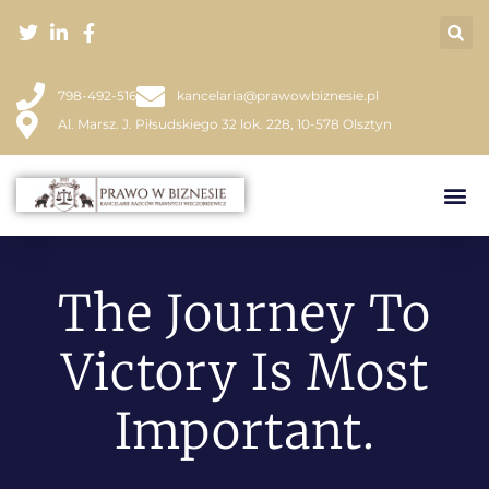
798-492-516
kancelaria@prawowbiznesie.pl
Al. Marsz. J. Piłsudskiego 32 lok. 228, 10-578 Olsztyn
The Journey To
Victory Is Most
Important.