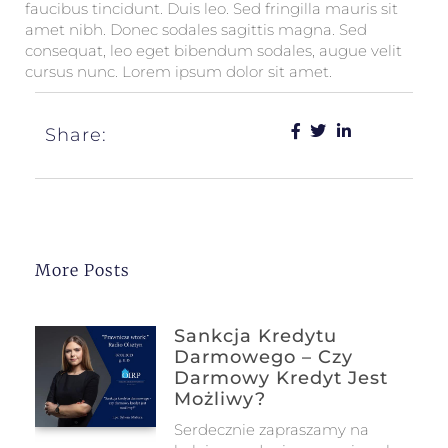
faucibus tincidunt. Duis leo. Sed fringilla mauris sit
amet nibh. Donec sodales sagittis magna. Sed
consequat, leo eget bibendum sodales, augue velit
cursus nunc. Lorem ipsum dolor sit amet.
Share:
More Posts
Sankcja Kredytu
Darmowego – Czy
Darmowy Kredyt Jest
Możliwy?
Serdecznie zapraszamy na