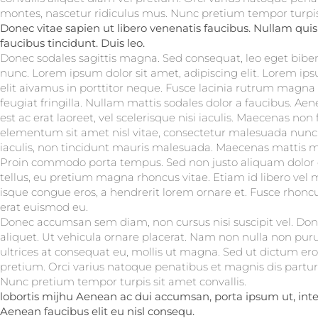
montes, nascetur ridiculus mus. Nunc pretium tempor turpis 
Donec vitae sapien ut libero venenatis faucibus. Nullam quis
faucibus tincidunt. Duis leo.
Donec sodales sagittis magna. Sed consequat, leo eget bibe
nunc. Lorem ipsum dolor sit amet, adipiscing elit. Lorem ips
elit aivamus in porttitor neque. Fusce lacinia rutrum magna i
feugiat fringilla. Nullam mattis sodales dolor a faucibus. A
est ac erat laoreet, vel scelerisque nisi iaculis. Maecenas non f
elementum sit amet nisl vitae, consectetur malesuada nunc
iaculis, non tincidunt mauris malesuada. Maecenas mattis mol
Proin commodo porta tempus. Sed non justo aliquam dolor el
tellus, eu pretium magna rhoncus vitae. Etiam id libero ve
isque congue eros, a hendrerit lorem ornare et. Fusce rhonc
erat euismod eu.
Donec accumsan sem diam, non cursus nisi suscipit vel. Done
aliquet. Ut vehicula ornare placerat. Nam non nulla non puru
ultrices at consequat eu, mollis ut magna. Sed ut dictum eros
pretium. Orci varius natoque penatibus et magnis dis partur
Nunc pretium tempor turpis sit amet convallis.
lobortis mijhu Aenean ac dui accumsan, porta ipsum ut, inter
Aenean faucibus elit eu nisl consequ.