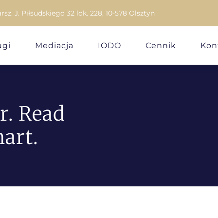
arsz. J. Piłsudskiego 32 lok. 228, 10-578 Olsztyn
ugi
Mediacja
IODO
Cennik
Kon
r. Read
art.