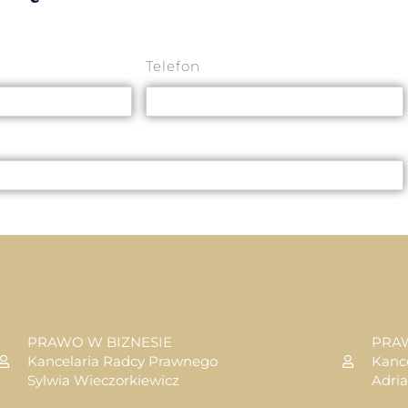
Telefon
PRAWO W BIZNESIE
PRA
Kancelaria Radcy Prawnego
Kanc
Sylwia Wieczorkiewicz
Adri