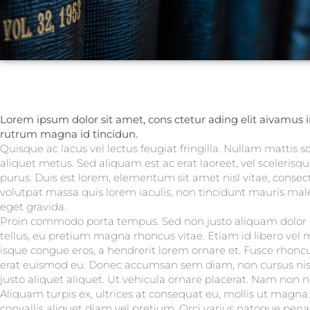
Lorem ipsum dolor sit amet, cons ctetur ading elit aivamus i
rutrum magna id tincidun.
Quisque ac lacus vel lectus feugiat fringilla. Nullam mattis 
aliquet metus. Sed aliquam est ac erat laoreet, vel scelerisque
purus. Duis est lorem, elementum sit amet nisl vitae, conse
volutpat massa quis lorem iaculis, non tincidunt mauris mal
eget gravida.
Proin commodo porta tempus. Sed non justo aliquam dolor el
tellus, eu pretium magna rhoncus vitae. Etiam id libero ve
isque congue eros, a hendrerit lorem ornare et. Fusce rhonc
erat euismod eu. Donec accumsan sem diam, non cursus nisi 
justo aliquet aliquet. Ut vehicula ornare placerat. Nam non 
Aliquam turpis ex, ultrices at consequat eu, mollis ut magna
convallis aliquet diam vel pretium. Orci varius natoque pena