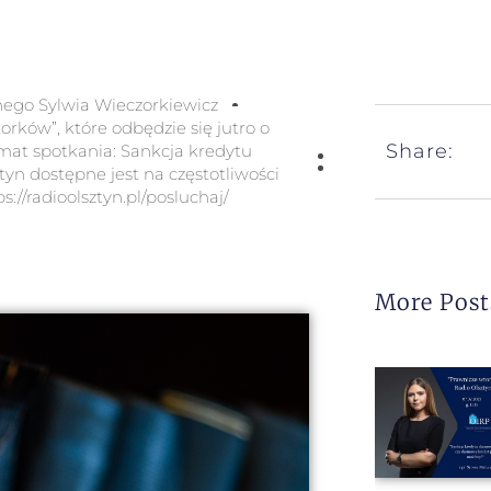
nego Sylwia Wieczorkiewicz
rków”, które odbędzie się jutro o
Share:
Temat spotkania: Sankcja kredytu
n dostępne jest na częstotliwości
://radioolsztyn.pl/posluchaj/
More Post