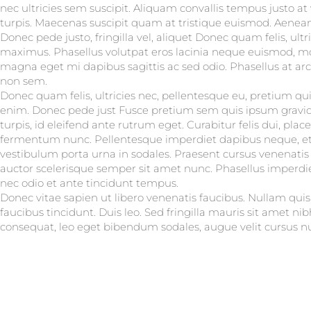
nec ultricies sem suscipit. Aliquam convallis tempus justo at
turpis. Maecenas suscipit quam at tristique euismod. Aenea
Donec pede justo, fringilla vel, aliquet Donec quam felis, ultri
maximus. Phasellus volutpat eros lacinia neque euismod, mo
magna eget mi dapibus sagittis ac sed odio. Phasellus at ar
non sem.
Donec quam felis, ultricies nec, pellentesque eu, pretium q
enim. Donec pede just Fusce pretium sem quis ipsum gravid
turpis, id eleifend ante rutrum eget. Curabitur felis dui, pla
fermentum nunc. Pellentesque imperdiet dapibus neque, et
vestibulum porta urna in sodales. Praesent cursus venenatis u
auctor scelerisque semper sit amet nunc. Phasellus imperd
nec odio et ante tincidunt tempus.
Donec vitae sapien ut libero venenatis faucibus. Nullam quis
faucibus tincidunt. Duis leo. Sed fringilla mauris sit amet n
consequat, leo eget bibendum sodales, augue velit cursus n