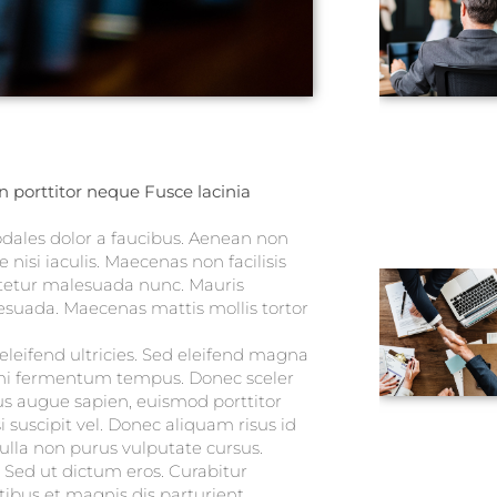
n porttitor neque Fusce lacinia
sodales dolor a faucibus. Aenean non
 nisi iaculis. Maecenas non facilisis
ctetur malesuada nunc. Mauris
esuada. Maecenas mattis mollis tortor
eifend ultricies. Sed eleifend magna
l mi fermentum tempus. Donec sceler
us augue sapien, euismod porttitor
suscipit vel. Donec aliquam risus id
nulla non purus vulputate cursus.
. Sed ut dictum eros. Curabitur
tibus et magnis dis parturient