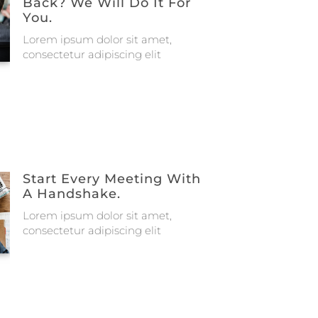
Back? We Will Do It For
You.
Lorem ipsum dolor sit amet,
consectetur adipiscing elit
Start Every Meeting With
A Handshake.
Lorem ipsum dolor sit amet,
consectetur adipiscing elit