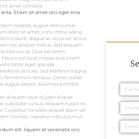
sit amet convallis.
 ante. Etiam sit amet orci eget eros
ndum sodales, augue velit cursus
um dolor sit amet, cons ctetur ading
d tincidunt. disque ac lacus vel lectus
enean non aliquet metus. Sed aliquam
acilisis purus. Duis est lorem,
. Mauris volutpat massa quis lorem
S
lis tortor eget gravida.
eifend ultricies. Sed eleifend magna
l mi fermentum tempus. Donec sceler
us augue sapien, euismod porttitor
c aliquam risus id justo aliquet
s vulputate cursus. Aliquam turpis ex,
. Curabitur convallis aliquet diam vel
ient montes, nascetur ridiculus mus.
dum elit. liquam et venenatis orci.