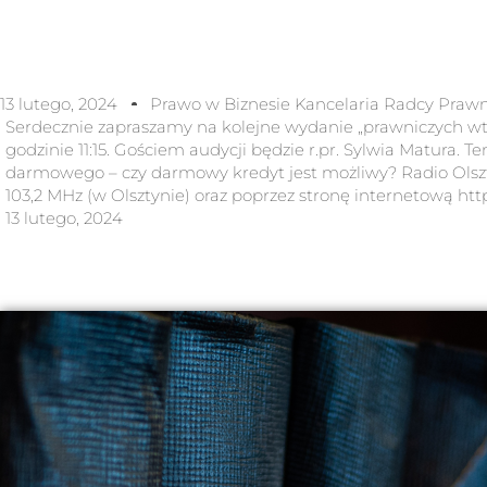
13 lutego, 2024
Prawo w Biznesie Kancelaria Radcy Praw
Serdecznie zapraszamy na kolejne wydanie „prawniczych wto
godzinie 11:15. Gościem audycji będzie r.pr. Sylwia Matura. 
darmowego – czy darmowy kredyt jest możliwy? Radio Olszty
103,2 MHz (w Olsztynie) oraz poprzez stronę internetową https
13 lutego, 2024