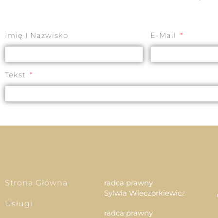
Imię I Nazwisko
E-Mail
Tekst
Strona Główna
radca prawny
Sylwia Wieczorkiewic
z
Usługi
radca prawny