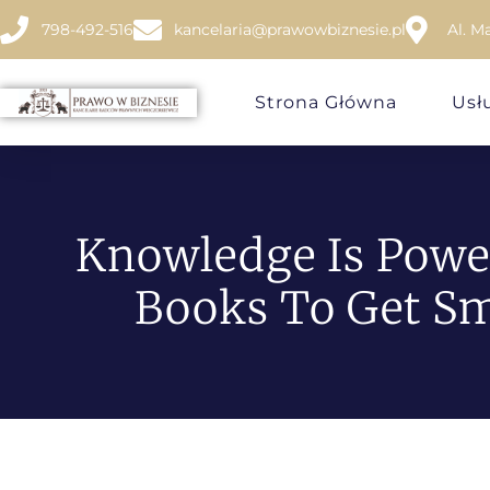
798-492-516
kancelaria@prawowbiznesie.pl
Al. M
Strona Główna
Usł
Knowledge Is Powe
Books To Get Sm