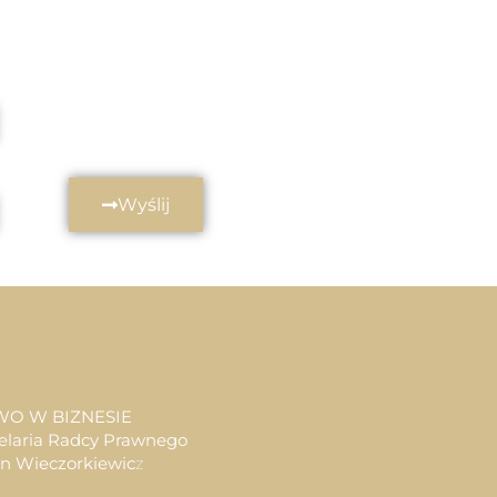
Wyślij
WO W BIZNESIE
elaria Radcy Prawnego
an Wieczorkiewic
z