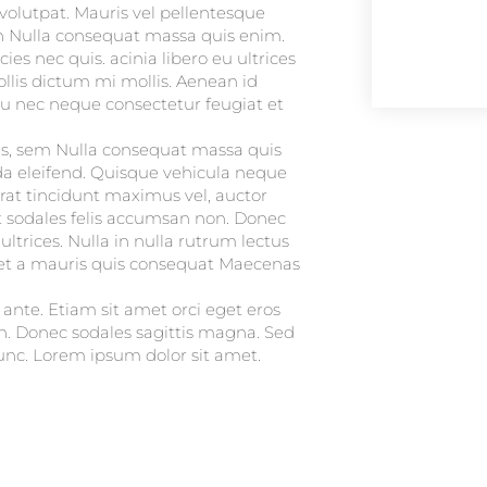
 volutpat. Mauris vel pellentesque
n Nulla consequat massa quis enim.
cies nec quis. acinia libero eu ultrices
llis dictum mi mollis. Aenean id
cu nec neque consectetur feugiat et
uis, sem Nulla consequat massa quis
a eleifend. Quisque vehicula neque
cerat tincidunt maximus vel, auctor
 sodales felis accumsan non. Donec
ltrices. Nulla in nulla rutrum lectus
iet a mauris quis consequat Maecenas
 ante. Etiam sit amet orci eget eros
ibh. Donec sodales sagittis magna. Sed
unc. Lorem ipsum dolor sit amet.