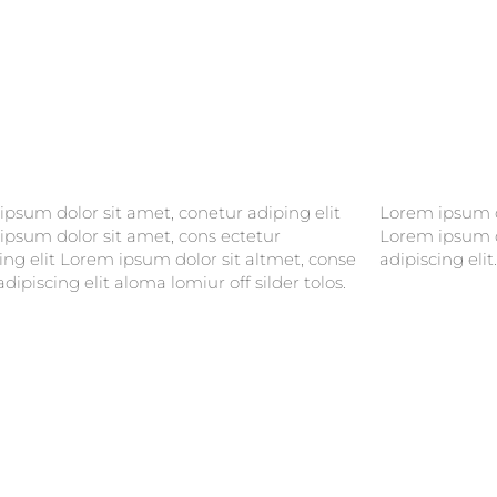
psum dolor sit amet, conetur adiping elit
psum dolor sitlor amet, conetur adiping elit
ipsum dolor sit amet, cons ectetur
ipsum dolor sit amet, consectetur
ing elit Lorem ipsum dolor sit altmet, conse
adipiscing elit.
adipiscing elit aloma lomiur off silder tolos.