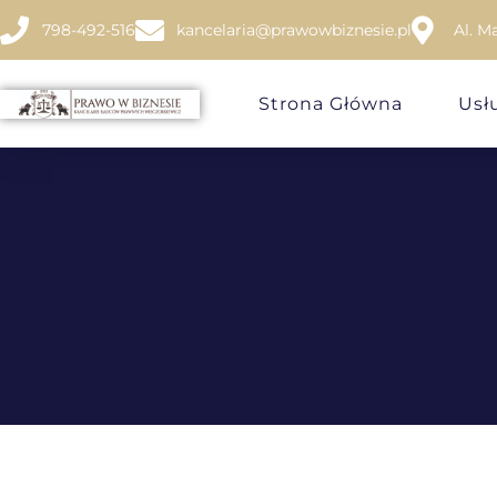
798-492-516
kancelaria@prawowbiznesie.pl
Al. M
Strona Główna
Usł