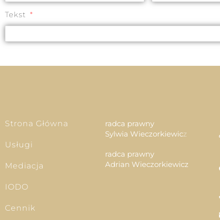
Tekst
Strona Główna
radca prawny
Sylwia Wieczorkiewic
z
Usługi
radca prawny
Adrian Wieczorkiewicz
Mediacja
IODO
Cennik