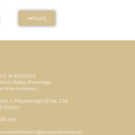
Wyślij
WO W BIZNESIE
elaria Radcy Prawnego
an Wieczorkiewic
z
arsz. J. Piłsudskiego 32 lok. 228,
8 Olsztyn
630-593
an.wieczorkiewicz@prawowbiznesie.p
l