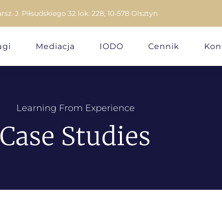
arsz. J. Piłsudskiego 32 lok. 228, 10-578 Olsztyn
ugi
Mediacja
IODO
Cennik
Kon
Learning From Experience
Case Studies