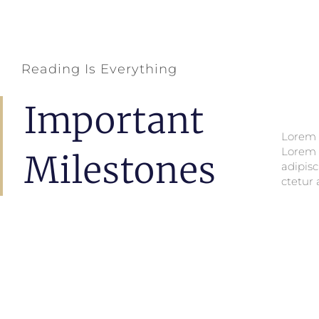
Reading Is Everything
Important
Lorem i
Lorem i
Lorem 
Lorem 
Milestones
adipisc
ctetur 