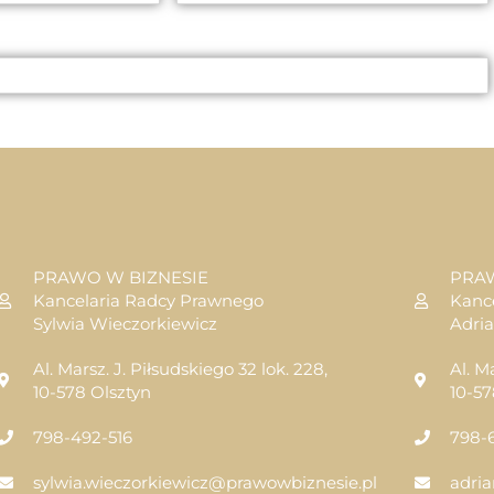
PRAWO W BIZNESIE
PRA
Kancelaria Radcy Prawnego
Kanc
Sylwia Wieczorkiewicz
Adri
Al. Marsz. J. Piłsudskiego 32 lok. 228,
Al. M
10-578 Olsztyn
10-57
798-492-516
798-
sylwia.wieczorkiewicz@prawowbiznesie.pl
adri