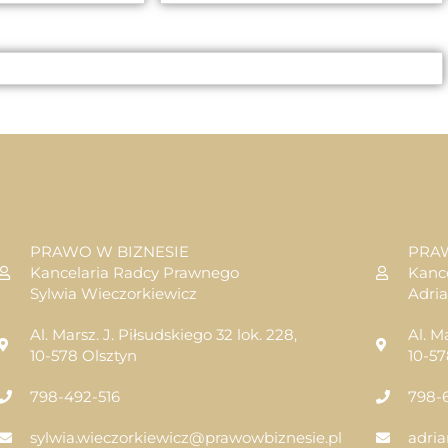
PRAWO W BIZNESIE
PRA
Kancelaria Radcy Prawnego
Kanc
Sylwia Wieczorkiewicz
Adri
Al. Marsz. J. Piłsudskiego 32 lok. 228,
Al. M
10-578 Olsztyn
10-57
798-492-516
798-
sylwia.wieczorkiewicz@prawowbiznesie.pl
adri