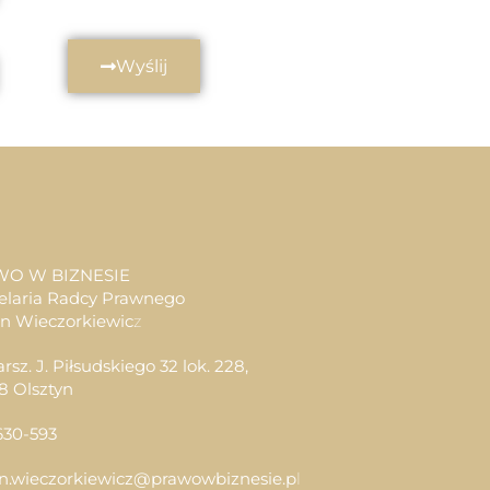
Wyślij
WO W BIZNESIE
elaria Radcy Prawnego
an Wieczorkiewic
z
arsz. J. Piłsudskiego 32 lok. 228,
8 Olsztyn
630-593
an.wieczorkiewicz@prawowbiznesie.p
l