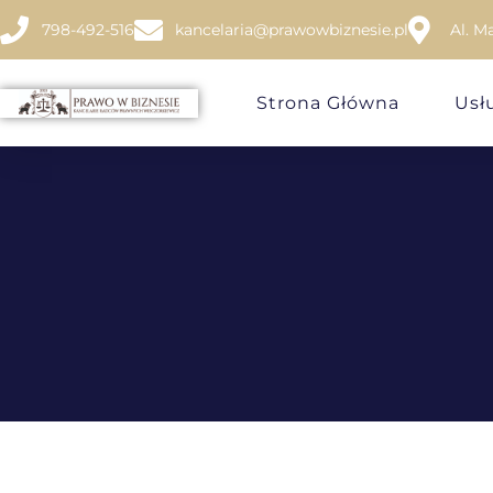
798-492-516
kancelaria@prawowbiznesie.pl
Al. M
Strona Główna
Usł