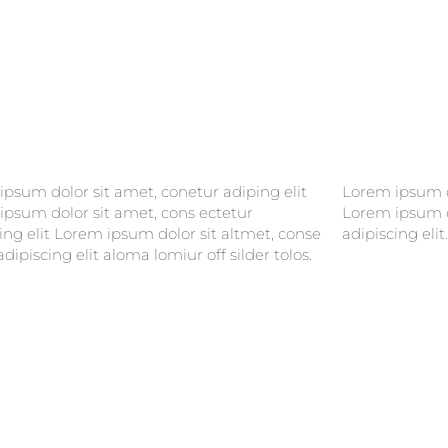
psum dolor sit amet, conetur adiping elit
psum dolor sitlor amet, conetur adiping elit
ipsum dolor sit amet, cons ectetur
ipsum dolor sit amet, consectetur
ing elit Lorem ipsum dolor sit altmet, conse
adipiscing elit.
adipiscing elit aloma lomiur off silder tolos.