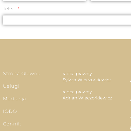
Tekst
Strona Główna
radca prawny
Sylwia Wieczorkiewic
z
Usługi
radca prawny
Adrian Wieczorkiewicz
Mediacja
IODO
Cennik