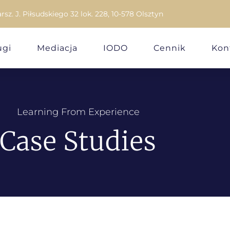
arsz. J. Piłsudskiego 32 lok. 228, 10-578 Olsztyn
ugi
Mediacja
IODO
Cennik
Kon
Learning From Experience
Case Studies