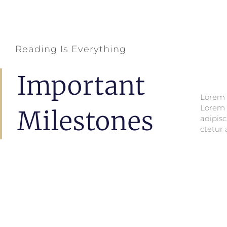
Reading Is Everything
Important
Lorem i
Lorem i
Lorem 
Lorem 
Milestones
adipisc
ctetur 