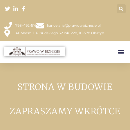
798-492-516
kancelaria@prawowbiznesie.pl
Al. Marsz. J. Piłsudskiego 32 lok. 228, 10-578 Olsztyn
STRONA W BUDOWIE
ZAPRASZAMY WKRÓTCE