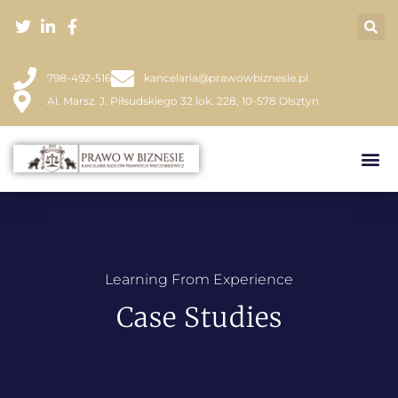
798-492-516
kancelaria@prawowbiznesie.pl
Al. Marsz. J. Piłsudskiego 32 lok. 228, 10-578 Olsztyn
Learning From Experience
Case Studies